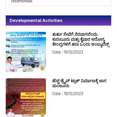
Testimonials
Developmental Activities
ತುರ್ತು ಸೇವೆಗೆ ನೆರವಾಗಲೆಂದು
ಕುರುಬೂರು ಮತ್ತು ಕೈವಾರ ಆರೋಗ್ಯ
ಕೇಂದ್ರಗಳಿಗೆ ತಲಾ ಒಂದು ಆಂಬ್ಯುಲೆನ್ಸ್
Date : 19/12/2023
ಟೆಸ್ಟ್ ಡ್ರೈವ್ ಟ್ರಾಕ್ ನಿರ್ಮಾಣಕ್ಕೆ ಜಾಗ
ಮಂಜೂರು
Date : 18/12/2023