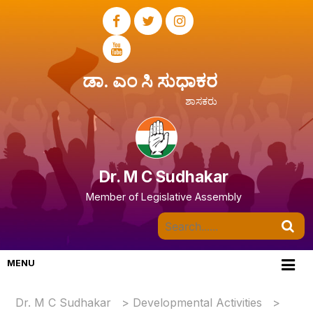
ಡಾ. ಎಂ ಸಿ ಸುಧಾಕರ
ಶಾಸಕರು
Dr. M C Sudhakar
Member of Legislative Assembly
MENU
Dr. M C Sudhakar
>
Developmental Activities
>