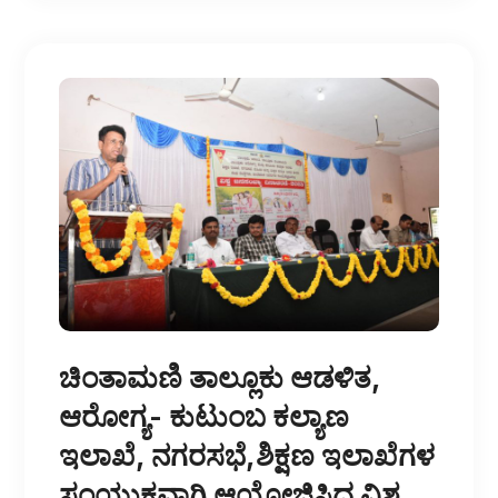
ಚಿಂತಾಮಣಿ ತಾಲ್ಲೂಕು ಆಡಳಿತ,
ಆರೋಗ್ಯ- ಕುಟುಂಬ ಕಲ್ಯಾಣ
ಇಲಾಖೆ, ನಗರಸಭೆ,ಶಿಕ್ಷಣ ಇಲಾಖೆಗಳ
ಸಂಯುಕ್ತವಾಗಿ ಆಯೋಜಿಸಿದ ವಿಶ್ವ