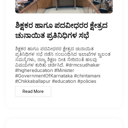
ಶಿಕ್ಷಕರ ಹಾಗೂ ಪದವೀಧರರ ಕ್ಷೇತ್ರದ
ಚುನಾಯಿತ ಪ್ರತಿನಿಧಿಗಳ ಸಭೆ
ಶಿಕ್ಷಕರ ಹಾಗೂ ಪದವೀಧರರ ಕ್ಷೇತ್ರದ ಚುನಾಯಿತ
ಪ್ರತಿನಿಧಿಗಳ ಸಭೆ ನಡೆಸಿ ಸಂಬಂಧಿಸಿದ ಇಲಾಖೆಗಳ ಜ್ವಲಂತ
ಸಮಸ್ಯೆಗಳು, ರಾಜ್ಯ ಶಿಕ್ಷಣ ನೀತಿ ಸೇರಿದಂತೆ ಹಲವು
ವಿಷಯಗಳ ಕುರಿತು ಚರ್ಚಿಸಿದೆ. #drmcsudhakar
#highereducation #Minister
#GovernmentOfKarnataka #chintamani
#Chikkaballapur #education #policies
Read More