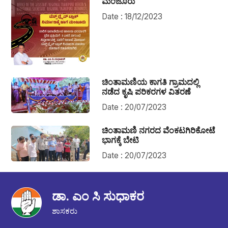
ಮಂಜೂರು
Date : 18/12/2023
ಚಿಂತಾಮಣಿಯ ಕಾಗತಿ ಗ್ರಾಮದಲ್ಲಿ
ನಡೆದ ಕೃಷಿ ಪರಿಕರಗಳ ವಿತರಣೆ
Date : 20/07/2023
ಚಿಂತಾಮಣಿ ನಗರದ ವೆಂಕಟಗಿರಿಕೋಟೆ
ಭಾಗಕ್ಕೆ ಬೇಟಿ
Date : 20/07/2023
ಡಾ. ಎಂ ಸಿ ಸುಧಾಕರ
ಶಾಸಕರು