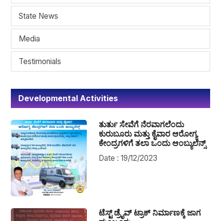
State News
Media
Testimonials
Developmental Activities
ತುರ್ತು ಸೇವೆಗೆ ನೆರವಾಗಲೆಂದು
ಕುರುಬೂರು ಮತ್ತು ಕೈವಾರ ಆರೋಗ್ಯ
ಕೇಂದ್ರಗಳಿಗೆ ತಲಾ ಒಂದು ಆಂಬ್ಯುಲೆನ್ಸ್
Date : 19/12/2023
ಟೆಸ್ಟ್ ಡ್ರೈವ್ ಟ್ರಾಕ್ ನಿರ್ಮಾಣಕ್ಕೆ ಜಾಗ