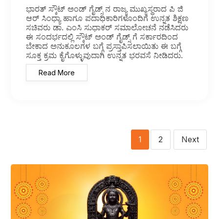
ಭಾರತ್ ಸ್ಕೌಟ್ ಅಂಡ್ ಗೈಡ್ಸ್ ನ ರಾಜ್ಯ ಮುಖ್ಯಸ್ಥರಾದ ಪಿ ಜಿ
ಆರ್ ಸಿಂಧ್ಯಾ ಹಾಗೂ ಪದಾಧಿಕಾರಿಗಳೊಂದಿಗೆ ಉನ್ನತ ಶಿಕ್ಷಣ
ಸಚಿವರು ಡಾ. ಎಂಸಿ ಸುಧಾಕರ್ ಸಮಾಲೋಚನೆ ನಡೆಸಿದರು
ಈ ಸಂದರ್ಭದಲ್ಲಿ ಸ್ಕೌಟ್ ಅಂಡ್ ಗೈಡ್ಸ್ ಗೆ ಸರ್ಕಾರದಿಂದ
ಬೇಕಾದ ಅನುಕೂಲಗಳ ಬಗ್ಗೆ ಪ್ರಸ್ತಾಪಿಸಲಾಯಿತು ಈ ಬಗ್ಗೆ
ಸೂಕ್ತ ಕ್ರಮ ಕೈಗೊಳ್ಳುವುದಾಗಿ ಉನ್ನತ ಭರವಸೆ ನೀಡಿದರು.
Read More
2
Next
1