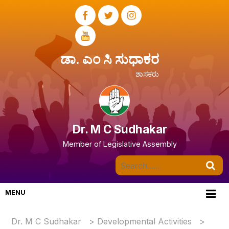
ಡಾ. ಎಂ ಸಿ ಸುಧಾಕರ
ಶಾಸಕರು
Dr. M C Sudhakar
Member of Legislative Assembly
MENU
Dr. M C Sudhakar
>
Developmental Activities
>