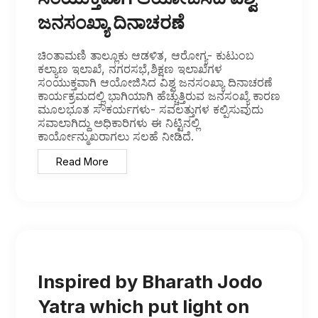
ಜನಸಂಖ್ಯಾ ದಿನಾಚರಣೆ
ಚಿಂತಾಮಣಿ ತಾಲ್ಲೂಕು ಆಡಳಿತ, ಆರೋಗ್ಯ- ಕುಟುಂಬ
ಕಲ್ಯಾಣ ಇಲಾಖೆ, ನಗರಸಭೆ,ಶಿಕ್ಷಣ ಇಲಾಖೆಗಳ
ಸಂಯುಕ್ತವಾಗಿ ಆಯೋಜಿಸಿದ ವಿಶ್ವ ಜನಸಂಖ್ಯಾ ದಿನಾಚರಣೆ
ಕಾರ್ಯಕ್ರಮದಲ್ಲಿ ಭಾಗಿಯಾಗಿ ಹೆಚ್ಚುತ್ತಿರುವ ಜನಸಂಖ್ಯೆ ಕಾರಣ
ಮೂಲಭೂತ ಸೌಕರ್ಯಗಳು- ಸವಲತ್ತುಗಳ ಕಲ್ಪಿಸುವುದು
ಸವಾಲಾಗಿದ್ದು ಅಧಿಕಾರಿಗಳು ಈ ನಿಟ್ಟಿನಲ್ಲಿ
ಕಾರ್ಯೋನ್ಮುಖರಾಗಲು ಸಲಹೆ ನೀಡಿದೆ.
Read More
Inspired by Bharath Jodo
Yatra which put light on