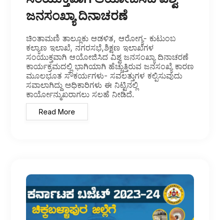
ಜನಸಂಖ್ಯಾ ದಿನಾಚರಣೆ
ಚಿಂತಾಮಣಿ ತಾಲ್ಲೂಕು ಆಡಳಿತ, ಆರೋಗ್ಯ- ಕುಟುಂಬ
ಕಲ್ಯಾಣ ಇಲಾಖೆ, ನಗರಸಭೆ,ಶಿಕ್ಷಣ ಇಲಾಖೆಗಳ
ಸಂಯುಕ್ತವಾಗಿ ಆಯೋಜಿಸಿದ ವಿಶ್ವ ಜನಸಂಖ್ಯಾ ದಿನಾಚರಣೆ
ಕಾರ್ಯಕ್ರಮದಲ್ಲಿ ಭಾಗಿಯಾಗಿ ಹೆಚ್ಚುತ್ತಿರುವ ಜನಸಂಖ್ಯೆ ಕಾರಣ
ಮೂಲಭೂತ ಸೌಕರ್ಯಗಳು- ಸವಲತ್ತುಗಳ ಕಲ್ಪಿಸುವುದು
ಸವಾಲಾಗಿದ್ದು ಅಧಿಕಾರಿಗಳು ಈ ನಿಟ್ಟಿನಲ್ಲಿ
ಕಾರ್ಯೋನ್ಮುಖರಾಗಲು ಸಲಹೆ ನೀಡಿದೆ.
Read More