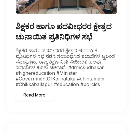
ಶಿಕ್ಷಕರ ಹಾಗೂ ಪದವೀಧರರ ಕ್ಷೇತ್ರದ
ಚುನಾಯಿತ ಪ್ರತಿನಿಧಿಗಳ ಸಭೆ
ಶಿಕ್ಷಕರ ಹಾಗೂ ಪದವೀಧರರ ಕ್ಷೇತ್ರದ ಚುನಾಯಿತ
ಪ್ರತಿನಿಧಿಗಳ ಸಭೆ ನಡೆಸಿ ಸಂಬಂಧಿಸಿದ ಇಲಾಖೆಗಳ ಜ್ವಲಂತ
ಸಮಸ್ಯೆಗಳು, ರಾಜ್ಯ ಶಿಕ್ಷಣ ನೀತಿ ಸೇರಿದಂತೆ ಹಲವು
ವಿಷಯಗಳ ಕುರಿತು ಚರ್ಚಿಸಿದೆ. #drmcsudhakar
#highereducation #Minister
#GovernmentOfKarnataka #chintamani
#Chikkaballapur #education #policies
Read More