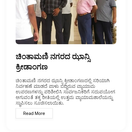
ಚಿಂತಾಮಣಿ ನಗರದ ಝಾನ್ಸಿ
ಕ್ರೀಡಾಂಗಣ
ಚಿಂತಾಮಣಿ ನಗರದ ಝಾನ್ಸಿ ಕ್ರೀಡಾಂಗಣದಲ್ಲಿ ಸರಿಯಾಗಿ
ನಿರ್ವಹಣೆ ಮಾಡದೆ ಪಾಳು ಬಿದ್ದಿರುವ ವ್ಯಾಯಾಮ
ಉಪರಣಗಳನ್ನು ಪರಿಶೀಲಿಸಿ ಸಾರ್ವಜನಿಕರಿಗೆ ಸದುಪಯೋಗ
ಆಗುವಂತೆ ತಕ್ಕ ರೀತಿಯಲ್ಲಿ ಉತ್ತಮ ವ್ಯಾಯಾಮಶಾಲೆಯನ್ನು
ಸ್ಥಾಪಿಸಲು ಸೂಚಿಸಲಾಯಿತು.
Read More