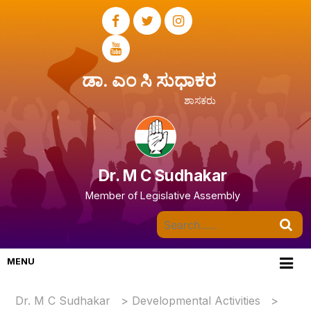
ಡಾ. ಎಂ ಸಿ ಸುಧಾಕರ
ಶಾಸಕರು
Dr. M C Sudhakar
Member of Legislative Assembly
MENU
Dr. M C Sudhakar
>
Developmental Activities
>