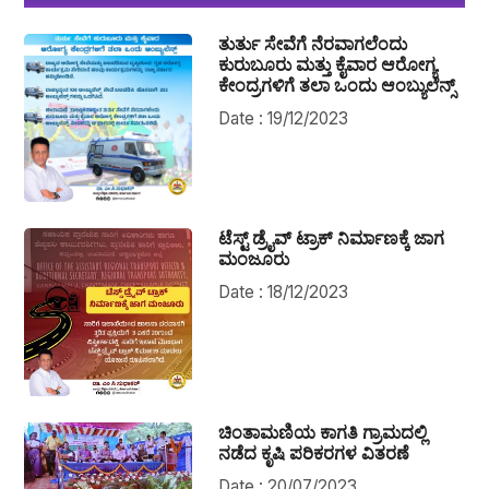
ತುರ್ತು ಸೇವೆಗೆ ನೆರವಾಗಲೆಂದು
ಕುರುಬೂರು ಮತ್ತು ಕೈವಾರ ಆರೋಗ್ಯ
ಕೇಂದ್ರಗಳಿಗೆ ತಲಾ ಒಂದು ಆಂಬ್ಯುಲೆನ್ಸ್
Date : 19/12/2023
ಟೆಸ್ಟ್ ಡ್ರೈವ್ ಟ್ರಾಕ್ ನಿರ್ಮಾಣಕ್ಕೆ ಜಾಗ
ಮಂಜೂರು
Date : 18/12/2023
ಚಿಂತಾಮಣಿಯ ಕಾಗತಿ ಗ್ರಾಮದಲ್ಲಿ
ನಡೆದ ಕೃಷಿ ಪರಿಕರಗಳ ವಿತರಣೆ
Date : 20/07/2023