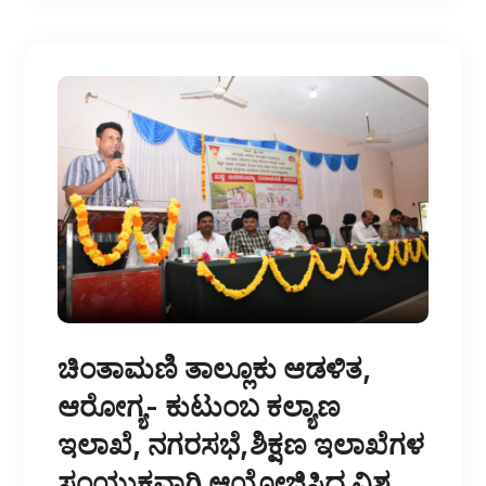
ಚಿಂತಾಮಣಿ ತಾಲ್ಲೂಕು ಆಡಳಿತ,
ಆರೋಗ್ಯ- ಕುಟುಂಬ ಕಲ್ಯಾಣ
ಇಲಾಖೆ, ನಗರಸಭೆ,ಶಿಕ್ಷಣ ಇಲಾಖೆಗಳ
ಸಂಯುಕ್ತವಾಗಿ ಆಯೋಜಿಸಿದ ವಿಶ್ವ