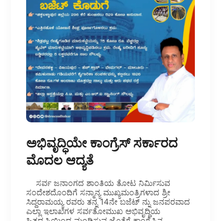
ಅಭಿವೃದ್ಧಿಯೇ ಕಾಂಗ್ರೆಸ್ ಸರ್ಕಾರದ
ಮೊದಲ ಆದ್ಯತೆ
ಸರ್ವ ಜನಾಂಗದ ಶಾಂತಿಯ ತೋಟ ನಿರ್ಮಿಸುವ
ಸಂದೇಶದೊಂದಿಗೆ ಸನ್ಮಾನ್ಯ ಮುಖ್ಯಮಂತ್ರಿಗಳಾದ ಶ್ರೀ
ಸಿದ್ದರಾಮಯ್ಯ ರವರು ತನ್ನ 14ನೇ ಬಜೆಟ್ ನ್ನು ಜನಪರವಾದ
ಎಲ್ಲಾ ಇಲಾಖೆಗಳ ಸರ್ವತೋಮುಖ ಅಭಿವೃದ್ಧಿಯ
ಹಿತದೃಷ್ಟಿಯಿಂದ ಮಂಡಿಸುವ ಜೊತೆಗೆ ಕಾಂಗ್ರೆಸ್ಸಿನ