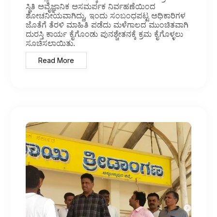
ಸ್ಥಿತಿ ಅವೈಜ್ಞಾನಿಕ ಅಸಮರ್ಪಕ ನಿರ್ವಹಣೆಯಿಂದ
ಶೋಚನೀಯವಾಗಿದ್ದು, ಇಂದು ಸಂಬಂಧಪಟ್ಟ ಅಧಿಕಾರಿಗಳ
ಜೊತೆಗೆ ತೆರಳಿ ಮಾಹಿತಿ ಪಡೆದು ಮಳೆಗಾಲದ ಮುಂಚಿತವಾಗಿ
ದುರಸ್ತಿ ಕಾರ್ಯ ಕೈಗೊಂಡು ಪುನಶ್ಚೇತನಕ್ಕೆ ಕ್ರಮ ಕೈಗೊಳ್ಳಲು
ಸೂಚಿಸಲಾಯಿತು.
Read More