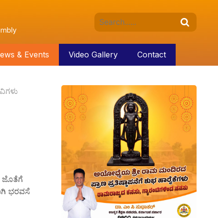
embly
ews & Events
Video Gallery
Contact
ಿವಿಗಳು
 ಜೊತೆಗೆ
ಾಗಿ ಭರವಸೆ