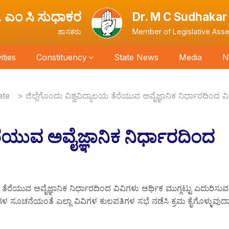
. ಎಂ ಸಿ ಸುಧಾಕರ
Dr. M C Sudhakar
ಶಾಸಕರು
Member of Legislative Ass
ties
Constituency
State News
Media
N
ate
>
ಜಿಲ್ಲೆಗೊಂದು ವಿಶ್ವವಿದ್ಯಾಲಯ ತೆರೆಯುವ ಅವೈಜ್ಞಾನಿಕ ನಿರ್ಧಾರದಿಂದ ವ
ೆರೆಯುವ ಅವೈಜ್ಞಾನಿಕ ನಿರ್ಧಾರದಿಂದ
ತೆರೆಯುವ ಅವೈಜ್ಞಾನಿಕ ನಿರ್ಧಾರದಿಂದ ವಿವಿಗಳು ಆರ್ಥಿಕ ಮುಗ್ಗಟ್ಟು ಎದುರಿಸುವ
ರಿಗಳ ಸೂಚನೆಯಂತೆ ಎಲ್ಲಾ ವಿವಿಗಳ ಕುಲಪತಿಗಳ ಸಭೆ ನಡೆಸಿ ಕ್ರಮ ಕೈಗೊಳ್ಳುವುದ