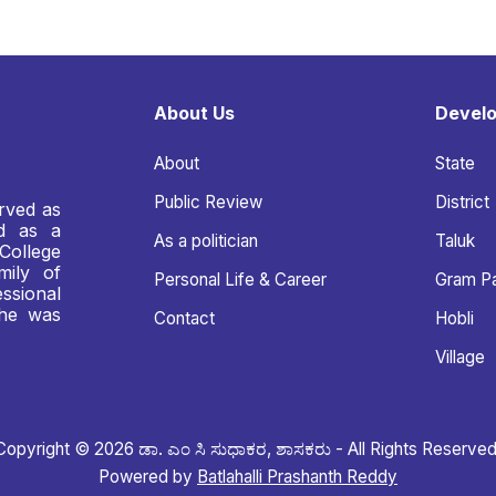
About Us
Devel
About
State
Public Review
District
rved as
nd as a
As a politician
Taluk
College
mily of
Personal Life & Career
Gram P
ssional
 he was
Contact
Hobli
Village
Copyright © 2026 ಡಾ. ಎಂ ಸಿ ಸುಧಾಕರ, ಶಾಸಕರು - All Rights Reserved
Powered by
Batlahalli Prashanth Reddy