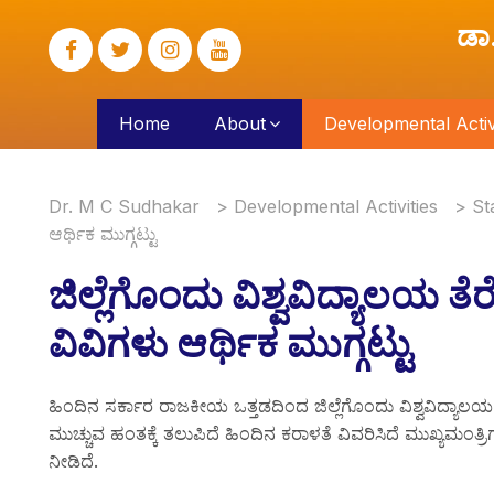
ಡಾ
Home
About
Developmental Activi
Dr. M C Sudhakar
>
Developmental Activities
>
St
ಆರ್ಥಿಕ ಮುಗ್ಗಟ್ಟು
ಜಿಲ್ಲೆಗೊಂದು ವಿಶ್ವವಿದ್ಯಾಲಯ ತ
ವಿವಿಗಳು ಆರ್ಥಿಕ ಮುಗ್ಗಟ್ಟು
ಹಿಂದಿನ ಸರ್ಕಾರ ರಾಜಕೀಯ ಒತ್ತಡದಿಂದ ಜಿಲ್ಲೆಗೊಂದು ವಿಶ್ವವಿದ್ಯಾಲಯ 
ಮುಚ್ಚುವ ಹಂತಕ್ಕೆ ತಲುಪಿದೆ ಹಿಂದಿನ ಕರಾಳತೆ ವಿವರಿಸಿದೆ ಮುಖ್ಯಮಂತ್
ನೀಡಿದೆ.