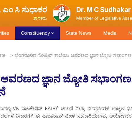
. ಎಂ ಸಿ ಸುಧಾಕರ
Dr. M C Sudhakar
ಶಾಸಕರು
Member of Legislative Ass
ties
Constituency
State News
Media
N
ate
>
ಬೆಂಗಳೂರಿನ ಸೆಂಟ್ರಲ್ ಕಾಲೇಜು ಆವರಣದ ಜ್ಞಾನ ಜ್ಯೋತಿ ಸಭಾಂಗಣದ
 ಆವರಣದ ಜ್ಞಾನ ಜ್ಯೋತಿ ಸಭಾಂಗಣದ
ನೆ
್ಲಿ VK ಎಜುಕೇಷನ್ FAIRಗೆ ಚಾಲನೆ ನೀಡಿ, ವಿದ್ಯಾರ್ಥಿಗಳ ಉಜ್ವಲ ಭವಿಷ್
ಗೊಂದಲಗಳ ನಿವಾರಣೆಗೆ ಈ ಎಜುಕೇಷನ್ ಮೇಳ ಸಹಕಾರಿಯಾಗೆವ, ಆಯೋಜಕರ 