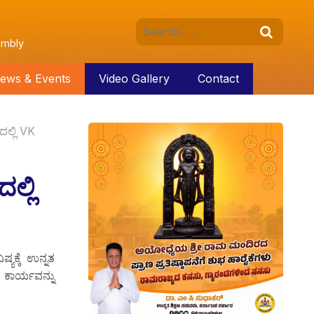
embly
ews & Events
Video Gallery
Contact
ಲ್ಲಿ VK
ಲ್ಲಿ
ಯಕ್ಕೆ ಉನ್ನತ
ಕಾರ್ಯವನ್ನು