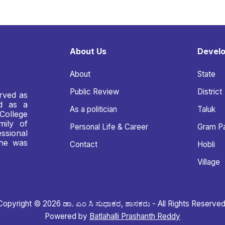
About Us
Devel
About
State
Public Review
District
rved as
nd as a
As a politician
Taluk
College
mily of
Personal Life & Career
Gram P
ssional
 he was
Contact
Hobli
Village
Copyright © 2026 ಡಾ. ಎಂ ಸಿ ಸುಧಾಕರ, ಶಾಸಕರು - All Rights Reserved
Powered by
Batlahalli Prashanth Reddy