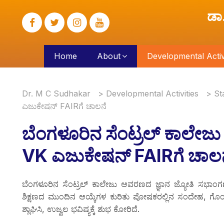
ಡಾ
Home
About
Developmental Activi
Dr. M C Sudhakar
>
Developmental Activities
>
St
ಎಜುಕೇಷನ್ FAIRಗೆ ಚಾಲನೆ
ಬೆಂಗಳೂರಿನ ಸೆಂಟ್ರಲ್ ಕಾಲೇಜು
VK ಎಜುಕೇಷನ್ FAIRಗೆ ಚಾಲ
ಬೆಂಗಳೂರಿನ ಸೆಂಟ್ರಲ್ ಕಾಲೇಜು ಆವರಣದ ಜ್ಞಾನ ಜ್ಯೋತಿ ಸಭಾಂಗಣದಲ
ಶಿಕ್ಷಣದ ಮುಂದಿನ ಆಯ್ಕೆಗಳ ಕುರಿತು ಪೋಷಕರಲ್ಲಿನ ಸಂದೇಹ, 
ಶ್ಲಾಘಿಸಿ, ಉಜ್ವಲ ಭವಿಷ್ಯಕ್ಕೆ ಶುಭ ಕೋರಿದೆ.